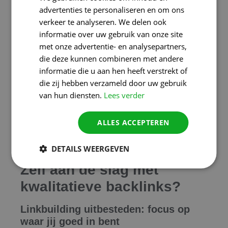
advertenties te personaliseren en om ons
collega-ondernemers, branchegenoten en
verkeer te analyseren. We delen ook
journalisten actief te benaderen en samen te
informatie over uw gebruik van onze site
werken, creëer je een ecosysteem waarin natuurlijke
met onze advertentie- en analysepartners,
backlinks bijna vanzelf volgen.
die deze kunnen combineren met andere
Valkuilen: wat moet je vermijden?
informatie die u aan hen heeft verstrekt of
die zij hebben verzameld door uw gebruik
Vermijd bulk-achtige linkcampagnes, betaalde links
van hun diensten.
Lees verder
op obscure websites en uitwisselingen zonder visie.
Dergelijke tactieken brengen niet alleen weinig
ALLES ACCEPTEREN
duurzame waarde, ze kunnen ook je SEO schaden
als Google ze detecteert. Richt je op oprechte
partnerschappen en relevante, lokale spelers.
DETAILS WEERGEVEN
Zelf aan de slag met
kwalitatieve backlinks?
Linkbuilding uitbesteden: focus op
waar jij goed in bent