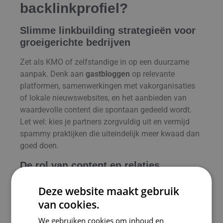
backlinkprofiel?
Slimme linkbuilding strategieën voor
groeigerichte bedrijven
Zet als KMO of zelfstandige in op een duurzame
aanpak. Denk aan
gastbloggen
op relevante
platformen, samenwerkingen met vakorganisaties
of lokale nieuwswebsites, en het aanbieden van
waardevolle content die spontaan gedeeld wordt.
Let wel: kies je partners zorgvuldig uit en vermijd
spammy praktijken die uiteindelijk meer kwaad dan
goed doen.
De rol van content en relaties
Kwalitatieve backlinks komen vaak voort uit sterke
Deze website maakt gebruik
content en goede relaties in je netwerk. Publiceer
van cookies.
diepgaande artikels, handige gidsen of originele
We gebruiken cookies om inhoud en
onderzoeken waarin je jouw kennis deelt. Door