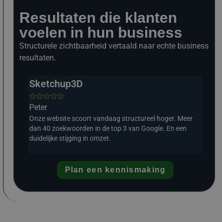
Resultaten die klanten
voelen in hun business
Structurele zichtbaarheid vertaald naar echte business
resultaten.
Sketchup3D
The







Peter
Ral
 Meer
Onze website scoort vandaag structureel hoger. Meer
Struc
ei. Wat
dan 40 zoekwoorden in de top 3 van Google. En een
En e
duidelijke stijging in omzet.
Plan een kennismaking