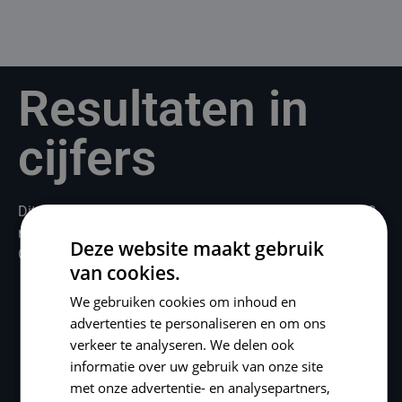
Resultaten in
cijfers
Dit is het resultaat van een geïntegreerde aanpak over 12
maanden.
Deze website maakt gebruik
Geen losse acties. Maar consistente groei.
van cookies.
We gebruiken cookies om inhoud en
advertenties te personaliseren en om ons
verkeer te analyseren. We delen ook
informatie over uw gebruik van onze site
met onze advertentie- en analysepartners,