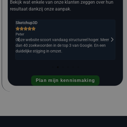
Bekijk wat enkele van onze klanten zeggen over hun
resultaat dankzij onze aanpak.
Sketchup3D
The 







Peter
Ralp
eer
Onze website scoort vandaag structureel hoger. Meer
Struc
. Wat
dan 40 zoekwoorden in de top 3 van Google. En een
En e
duidelijke stijging in omzet.
Plan mijn kennismaking