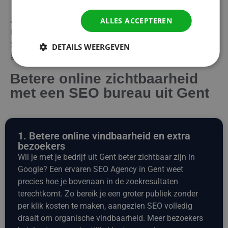
Zoekt u professionele hulp om uw lokale zichtbaarheid in
ALLES ACCEPTEREN
Gent te vergroten? Wij helpen u graag met doelgerichte
SEO-strategieën, zodat u meer bezoekers én klanten
DETAILS WEERGEVEN
aantrekt uit uw eigen regio!
Betere online zichtbaarheid
met een SEO bureau uit Gent
1. Betere online vindbaarheid en extra
bezoekers
Wil je met je bedrijf uit Gent beter zichtbaar zijn in
Google? Een ervaren SEO Agency in Gent weet
precies hoe je bovenaan in de zoekresultaten
terechtkomt. Zo bereik je een groter publiek zonder
per klik kosten te maken, aangezien SEO volledig
draait om organische vindbaarheid. Meer bezoekers