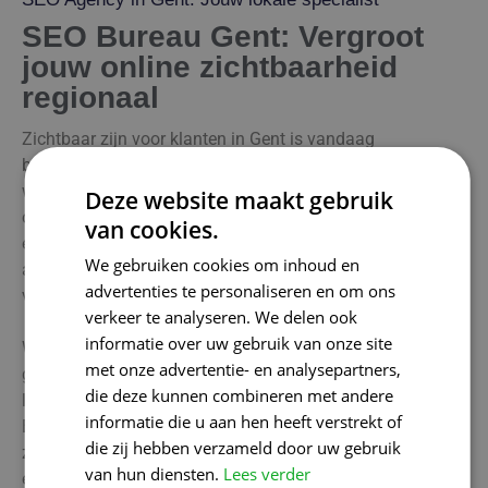
SEO Bureau Gent: Vergroot
jouw online zichtbaarheid
regionaal
Zichtbaar zijn voor klanten in Gent is vandaag
belangrijker dan ooit. Als ervaren SEO agency begrijpen
wij hoe cruciaal het is om lokaal goed vindbaar te zijn,
Deze website maakt gebruik
omdat heel wat potentiële klanten zoeken naar diensten
van cookies.
en producten in hun eigen regio. Met onze slimme SEO-
We gebruiken cookies om inhoud en
aanpak zorgen wij ervoor dat uw bedrijf bovenaan
advertenties te personaliseren en om ons
verschijnt in de lokale zoekresultaten.
verkeer te analyseren. We delen ook
informatie over uw gebruik van onze site
Wij verbeteren uw website door relevante zoekwoorden te
met onze advertentie- en analysepartners,
gebruiken, voegen uw bedrijf toe aan de belangrijkste
die deze kunnen combineren met andere
lokale platforms en zorgen ervoor dat uw Google
informatie die u aan hen heeft verstrekt of
Bedrijfsprofiel altijd correct en aantrekkelijk is. Zo bent u
die zij hebben verzameld door uw gebruik
zeker dat klanten uit Gent uw onderneming snel en
van hun diensten.
Lees verder
eenvoudig weten te vinden.