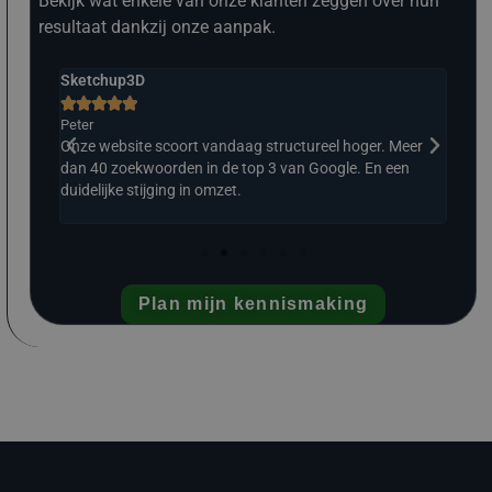
Bekijk wat enkele van onze klanten zeggen over hun
resultaat dankzij onze aanpak.
Sketchup3D
The 







Peter
Ralp
eer
Onze website scoort vandaag structureel hoger. Meer
Struc
. Wat
dan 40 zoekwoorden in de top 3 van Google. En een
En e
duidelijke stijging in omzet.
Plan mijn kennismaking