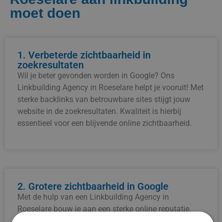
moet doen
1. Verbeterde zichtbaarheid in
zoekresultaten
Wil je beter gevonden worden in Google? Ons
Linkbuilding Agency in Roeselare helpt je vooruit! Met
sterke backlinks van betrouwbare sites stijgt jouw
website in de zoekresultaten. Kwaliteit is hierbij
essentieel voor een blijvende online zichtbaarheid.
2. Grotere zichtbaarheid in Google
Met de hulp van een Linkbuilding Agency in
Roeselare bouw je aan een sterke online reputatie.
Door relevante links te verkrijgen, ziet Google jouw