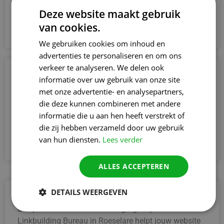
bedrijf als betrouwbaar en vergroot je de
Deze website maakt gebruik
zichtbaarheid en betrouwbaarheid bij je doelgroep.
van cookies.
We gebruiken cookies om inhoud en
advertenties te personaliseren en om ons
verkeer te analyseren. We delen ook
3. Sterkere online reputatie opbouwen
informatie over uw gebruik van onze site
Met de hulp van een Linkbuilding Agency in
met onze advertentie- en analysepartners,
Roeselare bouw je aan een sterke online reputatie.
die deze kunnen combineren met andere
Door relevante links te verkrijgen, ziet Google jouw
informatie die u aan hen heeft verstrekt of
bedrijf als betrouwbaar en vergroot je de
die zij hebben verzameld door uw gebruik
zichtbaarheid en betrouwbaarheid bij je doelgroep.
van hun diensten.
Lees verder
ALLES ACCEPTEREN
DETAILS WEERGEVEN
4. Beter scoren dan je concurrenten
Een professioneel Linkbuilding Agency of
Linkbuilding Bureau in Roeselare helpt jouw website