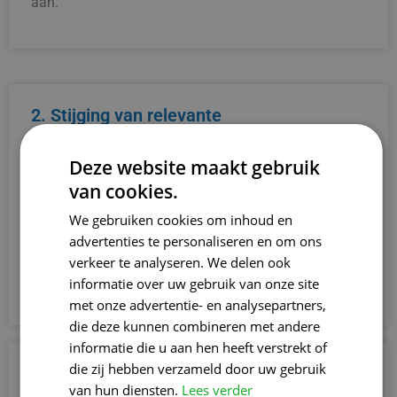
aan.
2. Stijging van relevante
websitebezoekers
Wanneer autoritaire websites vanuit Gent naar jouw
Deze website maakt gebruik
onderneming verwijzen, versterkt dit je online
van cookies.
reputatie. Zoekmachines en bezoekers zien jouw
bedrijf hierdoor als betrouwbaar, waardoor je
We gebruiken cookies om inhoud en
geloofwaardigheid en zichtbaarheid aanzienlijk
advertenties te personaliseren en om ons
stijgen. Kies voor een professioneel Linkbuilding
verkeer te analyseren. We delen ook
Bureau Gent!
informatie over uw gebruik van onze site
met onze advertentie- en analysepartners,
die deze kunnen combineren met andere
informatie die u aan hen heeft verstrekt of
die zij hebben verzameld door uw gebruik
3. Verhoogde geloofwaardigheid online
van hun diensten.
Lees verder
Wanneer autoritaire websites vanuit Gent naar jouw