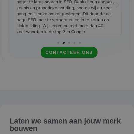
e.
hoger te laten scoren in SEO. Dankzij hun aanpak,
resu
kennis en proactieve houding, scoren wij nu zeer
Link
n ze
hoog en is onze omzet gestegen. Dit door de on-
zoek
eren.
page SEO mee te verbeteren en in te zetten op
zich
 samen
Linkbuilding. Wij scoren nu met meer dan 40
zoekwoorden in de top 3 in Google.
CONTACTEER ONS
Laten we samen aan jouw merk
bouwen