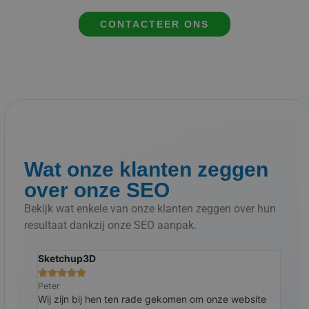
CONTACTEER ONS
Wat onze klanten zeggen
over onze SEO
Bekijk wat enkele van onze klanten zeggen over hun
resultaat dankzij onze SEO aanpak.
Sketchup3D
The 







Peter
Ralp
rst
Wij zijn bij hen ten rade gekomen om onze website
Al j