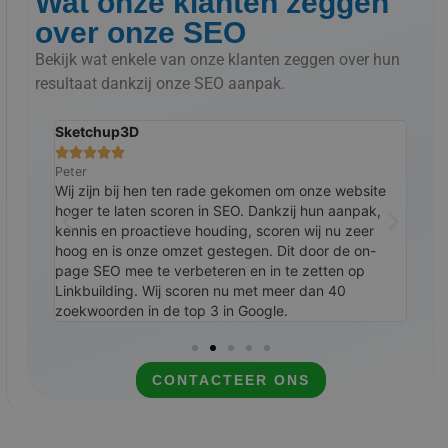
Wat onze klanten zeggen
over onze SEO
Bekijk wat enkele van onze klanten zeggen over hun
resultaat dankzij onze SEO aanpak.
Sketchup3D
The 







Peter
Ralp
rst
Wij zijn bij hen ten rade gekomen om onze website
Al j
e.
hoger te laten scoren in SEO. Dankzij hun aanpak,
resu
kennis en proactieve houding, scoren wij nu zeer
Link
n ze
hoog en is onze omzet gestegen. Dit door de on-
zoek
eren.
page SEO mee te verbeteren en in te zetten op
zich
 samen
Linkbuilding. Wij scoren nu met meer dan 40
zoekwoorden in de top 3 in Google.
CONTACTEER ONS