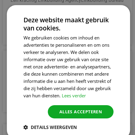
Een krachtig Linkbuilding AgencyLinkbuilding Bureau
in Brasschaat helpt jouw website om autoriteit te
winnen. Kwalitatieve links van betrouwbare bronnen
Deze website maakt gebruik
vergroten niet alleen je online geloofwaardigheid,
van cookies.
maar zorgen ook voor een betere ranking in Google.
We gebruiken cookies om inhoud en
advertenties te personaliseren en om ons
verkeer te analyseren. We delen ook
informatie over uw gebruik van onze site
3. Grotere geloofwaardigheid online
met onze advertentie- en analysepartners,
Een krachtig Linkbuilding AgencyLinkbuilding Bureau
die deze kunnen combineren met andere
in Brasschaat helpt jouw website om autoriteit te
informatie die u aan hen heeft verstrekt of
winnen. Kwalitatieve links van betrouwbare bronnen
die zij hebben verzameld door uw gebruik
vergroten niet alleen je online geloofwaardigheid,
van hun diensten.
Lees verder
maar zorgen ook voor een betere ranking in Google.
ALLES ACCEPTEREN
DETAILS WEERGEVEN
4. Voorlopen op lokale concurrentie