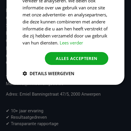
verkeer te analyseren. We delen ook
informatie over uw gebruik van onze site
Home
met onze advertentie- en analysepartners,
Over ons
die deze kunnen combineren met andere
SEO
informatie die u aan hen heeft verstrekt of
Linkbuilding
die zij hebben verzameld door uw gebruik
Cases
van hun diensten.
Lees verder
Blog
Contact
ALLES ACCEPTEREN
Contact
DETAILS WEERGEVEN
Telefoon: +32 465 99 06 42
Mail: info@linkbuildingseo.be
Adres: Emiel Banningstraat 47/5, 2000 Anwerpen
✔ 10+ jaar ervaring
✔ Resultaatgedreven
✔ Transparante rapportage