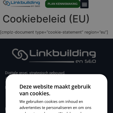
PLAN KENNISMAKING
Cookiebeleid (EU)
[cmplz-document type=”cookie-statement” region=”eu”]
Digitale groei, strategisch gebouwd.
Antwerpen – België
Deze website maakt gebruik
BTWnr: BE0867496536
van cookies.
We gebruiken cookies om inhoud en
advertenties te personaliseren en om ons
Interessante links