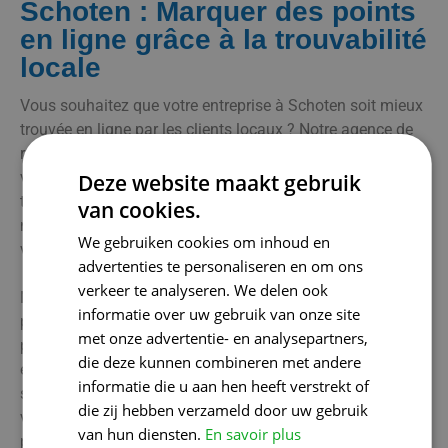
Schoten : Marquer des points
en ligne grâce à la trouvabilité
locale
Vous souhaitez que votre entreprise à Schoten soit mieux
trouvée en ligne par les clients locaux ? Notre agence de
référencement comprend l'importance d'augmenter la
visibilité précisément dans votre région. Grâce à des
Deze website maakt gebruik
techniques de référencement local intelligentes, nous
van cookies.
nous assurons que votre entreprise est présente là où
We gebruiken cookies om inhoud en
votre public cible effectue des recherches.
advertenties te personaliseren en om ons
verkeer te analyseren. We delen ook
Nous optimisons votre site web à l'aide de mots-clés
informatie over uw gebruik van onze site
pertinents et répertorions votre entreprise sur les
met onze advertentie- en analysepartners,
principales plateformes locales. En outre, nous prenons
die deze kunnen combineren met andere
en charge la gestion de votre profil d'entreprise Google, de
informatie die u aan hen heeft verstrekt of
sorte que toutes les données soient toujours à jour et que
die zij hebben verzameld door uw gebruik
vous soyez immédiatement remarqué par des clients
van hun diensten.
En savoir plus
potentiels.