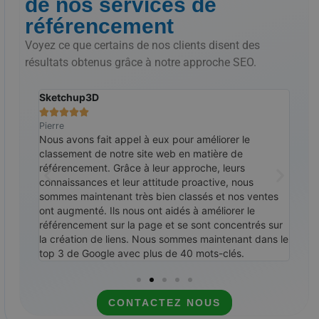
de nos services de
référencement
Voyez ce que certains de nos clients disent des
résultats obtenus grâce à notre approche SEO.
Sketchup3D
Le S







Pierre
Ralp
ommes
Nous avons fait appel à eux pour améliorer le
Nous
en
classement de notre site web en matière de
cont
re-
référencement. Grâce à leur approche, leurs
cess
pour
connaissances et leur attitude proactive, nous
Link
 des
sommes maintenant très bien classés et nos ventes
Goog
core
ont augmenté. Ils nous ont aidés à améliorer le
cont
mmandé
référencement sur la page et se sont concentrés sur
la création de liens. Nous sommes maintenant dans le
top 3 de Google avec plus de 40 mots-clés.
CONTACTEZ NOUS