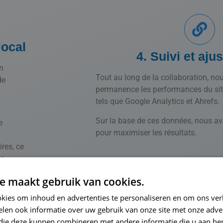
local
4. Suivi et aju
n
Tout au long de la collaboration, no
de
permanence les performances du site
tels que Google Analytics et Ahrefs.
Sur la base de ces données, nous avo
e
pour maximiser les résultats.
res, ce
es
e maakt gebruik van cookies.
kies om inhoud en advertenties te personaliseren en om ons ver
len ook informatie over uw gebruik van onze site met onze adver
 die deze kunnen combineren met andere informatie die u aan hen