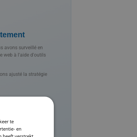
stement
us avons surveillé en
 web à l'aide d'outils
ns ajusté la stratégie
keer te
tentie- en
 heeft verstrekt