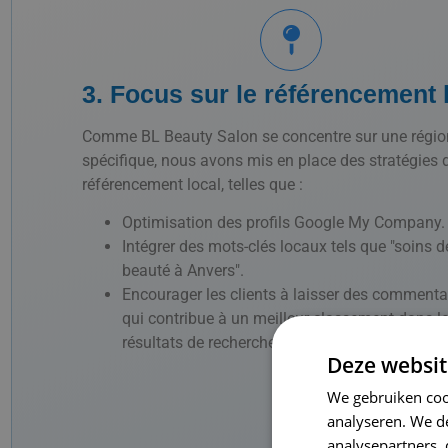
3. Focus sur le référencement 
Comme BL Beauty Salon se concentre sur une régio
spécifique, nous avons mis en place des stratégies 
référencement local, telles que :
Optimisation des profils Google My Company.
Intégrer des mots-clés locaux tels que "soins d
beauté à Anvers".
Encourager les clients à laisser des commentai
qui contribue à un meilleur classement dans l
résultats de recherche locaux.
Deze websit
We gebruiken coo
analyseren. We de
analysepartners,