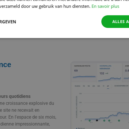
n verzameld door uw gebruik van hun diensten.
En savoir plus
ERGEVEN
ALLES 
OTRE CONSEIL PERSONNEL ?
ance
urs quotidiens
ne croissance explosive du
e site ne recevait en
ur. En l'espace de six mois,
dienne impressionnante,