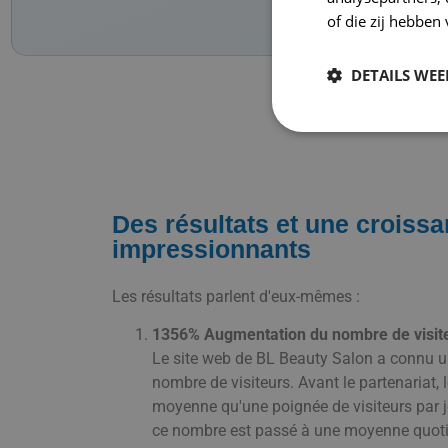
of die zij hebbe
DETAILS WE
V
Des résultats et une croiss
impressionnants
Les résultats parlent d'eux-mêmes :
1356% Augmentation du nombre de visite
Le site web de BL Beauty Salon a connu u
nombre de visiteurs. Avant le partenariat, l
moyenne qu'une poignée de visiteurs par jo
ce nombre est passé à une moyenne quoti