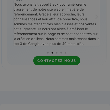
ommes
Nous avons fait appel à eux pour améliorer le
Nous
en
classement de notre site web en matière de
cont
re-
référencement. Grâce à leur approche, leurs
cess
pour
connaissances et leur attitude proactive, nous
Link
 des
sommes maintenant très bien classés et nos ventes
Goog
core
ont augmenté. Ils nous ont aidés à améliorer le
cont
mmandé
référencement sur la page et se sont concentrés sur
la création de liens. Nous sommes maintenant dans le
top 3 de Google avec plus de 40 mots-clés.
CONTACTEZ NOUS