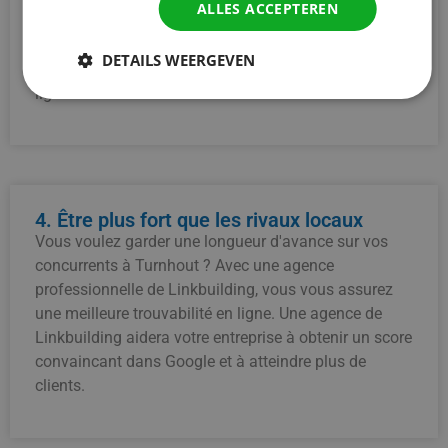
ALLES ACCEPTEREN
de recherche et les visiteurs vous prennent ainsi plus
rapidement au sérieux, ce qui constitue un grand pas
DETAILS WEERGEVEN
en avant vers une réputation et une confiance en
ligne solides.
4. Être plus fort que les rivaux locaux
Vous voulez garder une longueur d'avance sur vos
concurrents à Turnhout ? Avec une agence
professionnelle de Linkbuilding, vous vous assurez
une meilleure trouvabilité en ligne. Une agence de
Linkbuilding aidera votre entreprise à obtenir un score
convaincant dans Google et à atteindre plus de
clients.