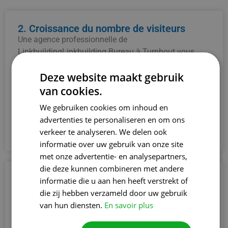
2. Croissance du nombre de visiteurs
Une agence professionnelle de
LinkbuildingLinkbuilding Bureau à Turnhout vous
aide à obtenir des backlinks pertinents, ce qui
Deze website maakt gebruik
renforce la réputation de votre site web. Les moteurs
de recherche et les visiteurs vous prennent ainsi plus
van cookies.
rapidement au sérieux, ce qui constitue un grand pas
We gebruiken cookies om inhoud en
en avant vers une réputation et une confiance en
advertenties te personaliseren en om ons
ligne solides.
verkeer te analyseren. We delen ook
informatie over uw gebruik van onze site
met onze advertentie- en analysepartners,
die deze kunnen combineren met andere
3. Meilleure réputation et crédibilité
informatie die u aan hen heeft verstrekt of
Une agence professionnelle de
die zij hebben verzameld door uw gebruik
LinkbuildingLinkbuilding Bureau à Turnhout vous
van hun diensten.
En savoir plus
aide à obtenir des backlinks pertinents, ce qui
renforce la réputation de votre site web. Les moteurs