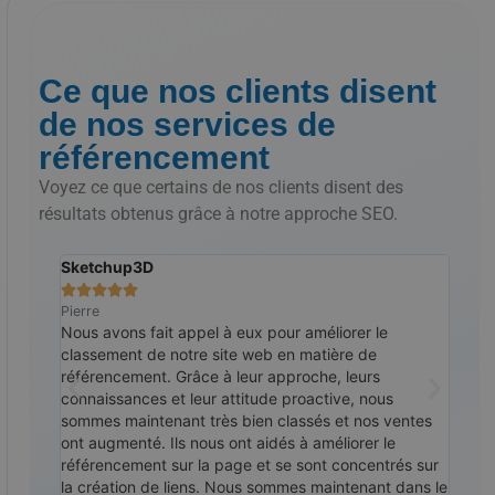
Ce que nos clients disent
de nos services de
référencement
Voyez ce que certains de nos clients disent des
résultats obtenus grâce à notre approche SEO.
Sketchup3D
Le S







Pierre
Ralp
ommes
Nous avons fait appel à eux pour améliorer le
Nous
en
classement de notre site web en matière de
cont
re-
référencement. Grâce à leur approche, leurs
cess
pour
connaissances et leur attitude proactive, nous
Link
 des
sommes maintenant très bien classés et nos ventes
Goog
core
ont augmenté. Ils nous ont aidés à améliorer le
cont
mmandé
référencement sur la page et se sont concentrés sur
la création de liens. Nous sommes maintenant dans le