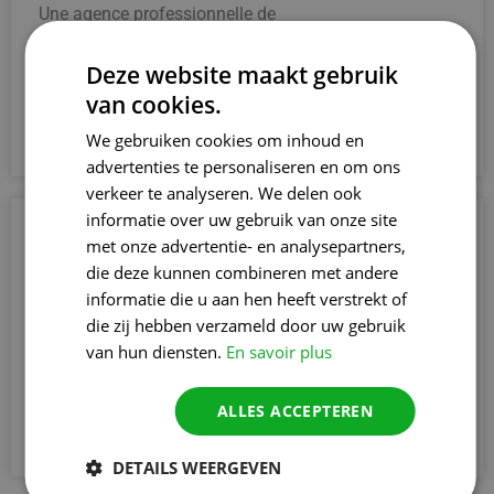
Une agence professionnelle de
LinkbuildingLinkbuilding Bureau à Ostende vous
aidera à construire votre autorité, donnant aux
Deze website maakt gebruik
visiteurs et aux moteurs de recherche plus de
van cookies.
confiance dans vos services.
We gebruiken cookies om inhoud en
advertenties te personaliseren en om ons
verkeer te analyseren. We delen ook
informatie over uw gebruik van onze site
3. Une plus grande crédibilité en ligne
met onze advertentie- en analysepartners,
Des liens solides provenant de sites web fiables
die deze kunnen combineren met andere
augmentent la crédibilité de votre entreprise en ligne.
informatie die u aan hen heeft verstrekt of
Une agence professionnelle de
die zij hebben verzameld door uw gebruik
LinkbuildingLinkbuilding Bureau à Ostende vous
van hun diensten.
En savoir plus
aidera à construire votre autorité, donnant aux
visiteurs et aux moteurs de recherche plus de
ALLES ACCEPTEREN
confiance dans vos services.
DETAILS WEERGEVEN