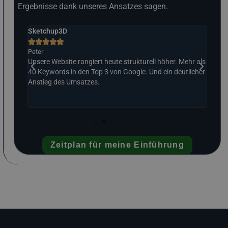
Ergebnisse dank unseres Ansatzes sagen.
Sketchup3D
Das 







Peter
Ralp
t.
Unsere Website rangiert heute strukturell höher. Mehr als
Stru
liches
40 Keywords in den Top 3 von Google. Und ein deutlicher
Posi
sches
Anstieg des Umsatzes.
vora
Zeitplan für meine Einführung