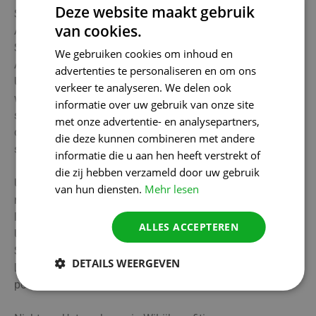
Deze website maakt gebruik
Sind Sie auf der Suche nach einer professionellen SEO-
van cookies.
Agentur in Wilrijk, um Ihre Online-Präsenz auf die nächste
Stufe zu heben? Wir wissen, dass die lokale
We gebruiken cookies om inhoud en
Auffindbarkeit von entscheidender Bedeutung für
advertenties te personaliseren en om ons
Unternehmen ist, die in ihrem lokalen Umfeld wachsen
verkeer te analyseren. We delen ook
wollen. Mit gezielten lokalen SEO-Ansätzen stellen wir
informatie over uw gebruik van onze site
sicher, dass Ihr Unternehmen von Kunden gefunden wird,
met onze advertentie- en analysepartners,
die nach Ihren Dienstleistungen in Wilrijk und Umgebung
die deze kunnen combineren met andere
suchen.
informatie die u aan hen heeft verstrekt of
die zij hebben verzameld door uw gebruik
Unsere Spezialisten optimieren Ihre Website mit
van hun diensten.
Mehr lesen
relevanten Schlüsselwörtern, verwalten Ihre Einträge auf
lokalen Plattformen und sorgen dafür, dass Ihr Google-
ALLES ACCEPTEREN
Unternehmensprofil immer auf dem neuesten Stand ist.
So erhält Ihr Unternehmen einen prominenten Platz in den
DETAILS WEERGEVEN
lokalen Suchergebnissen und zieht mehr Besucher und
potenzielle Kunden an.