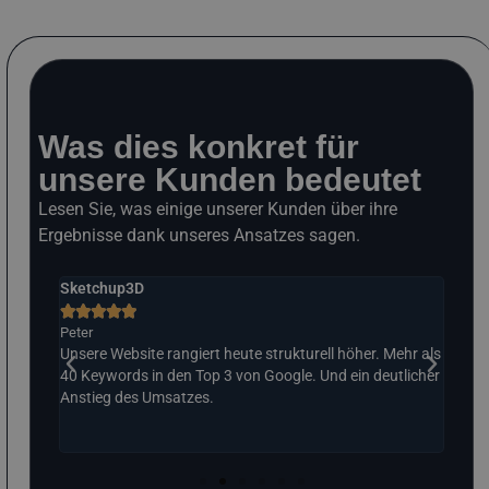
Was dies konkret für
unsere Kunden bedeutet
Lesen Sie, was einige unserer Kunden über ihre
Ergebnisse dank unseres Ansatzes sagen.
Sketchup3D
Das 







Peter
Ralp
t.
Unsere Website rangiert heute strukturell höher. Mehr als
Stru
liches
40 Keywords in den Top 3 von Google. Und ein deutlicher
Posi
sches
Anstieg des Umsatzes.
vora