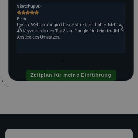
Sketchup3D
Das 







Peter
Ralp
t.
Unsere Website rangiert heute strukturell höher. Mehr als
Stru
liches
40 Keywords in den Top 3 von Google. Und ein deutlicher
Posi
sches
Anstieg des Umsatzes.
vora
Zeitplan für meine Einführung