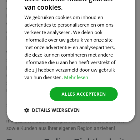
denn je. Als erfahrene SEO-Agentur wissen wir, wie wichtig
van cookies.
es ist, lokal gut auffindbar zu sein, da viele potenzielle
Kunden nach Dienstleistungen und Produkten in ihrer
We gebruiken cookies om inhoud en
eigenen Region suchen. Mit unserem intelligenten SEO-
advertenties te personaliseren en om ons
Ansatz sorgen wir dafür, dass Ihr Unternehmen in den
verkeer te analyseren. We delen ook
lokalen Suchergebnissen ganz oben erscheint.
informatie over uw gebruik van onze site
met onze advertentie- en analysepartners,
Wir verbessern Ihre Website mit relevanten
die deze kunnen combineren met andere
Schlüsselwörtern, fügen Ihr Unternehmen den wichtigsten
informatie die u aan hen heeft verstrekt of
lokalen Plattformen hinzu und sorgen dafür, dass Ihr
die zij hebben verzameld door uw gebruik
Google-Unternehmensprofil stets korrekt und attraktiv ist.
van hun diensten.
Mehr lesen
So wird sichergestellt, dass Kunden aus Gent Ihr
Unternehmen schnell und einfach finden können.
ALLES ACCEPTEREN
Sie suchen nach professioneller Hilfe, um Ihre lokale
DETAILS WEERGEVEN
Sichtbarkeit in Gent zu erhöhen? Wir helfen Ihnen gerne
mit gezielten SEO-Strategien, damit Sie mehr Besucher
sowie Kunden aus Ihrer eigenen Region anziehen!