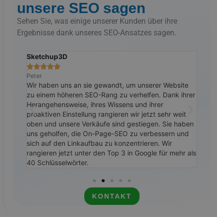
unsere SEO sagen
Sehen Sie, was einige unserer Kunden über ihre
Ergebnisse dank unseres SEO-Ansatzes sagen.
Sketchup3D
Das







Peter
Ralp
ehr
Wir haben uns an sie gewandt, um unserer Website
Wir 
fend.
zu einem höheren SEO-Rang zu verhelfen. Dank ihrer
ihne
in den
Herangehensweise, ihres Wissens und ihrer
bess
iche
proaktiven Einstellung rangieren wir jetzt sehr weit
bin 
oben und unsere Verkäufe sind gestiegen. Sie haben
den 
uns geholfen, die On-Page-SEO zu verbessern und
weit
sich auf den Linkaufbau zu konzentrieren. Wir
rangieren jetzt unter den Top 3 in Google für mehr als
40 Schlüsselwörter.
KONTAKT