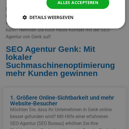
ALLES ACCEPTEREN
Das Ergebnis? Mehr Sichtbarkeit, mehr Besucher und
mehr Kunden aus Genk und Umgebung. Fragen Sie sich,
DETAILS WEERGEVEN
wie unser Know-how Ihr Unternehmen voranbringen
kann? Nehmen Sie noch heute Kontakt mit der SEO-
Agentur von Genk auf!
SEO Agentur Genk: Mit
lokaler
Suchmaschinenoptimierung
mehr Kunden gewinnen
1. Größere Online-Sichtbarkeit und mehr
Website-Besucher
Möchten Sie, dass Ihr Unternehmen in Genk online
besser gefunden wird? Mit Hilfe einer erfahrenen
SEO-Agentur (SEO Bureau) erhöhen Sie Ihre