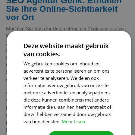
SEO Agentur Genk: Erhöhen
Sie Ihre Online-Sichtbarkeit
vor Ort
Möchten Sie, dass Ihr Unternehmen in Genk von lokalen
Kunden besser gefunden wird? Als eine führende SEO-
Agentur in Genk wissen wir, wie wichtig es ist, für
Deze website maakt gebruik
Menschen, die nach Produkten oder Dienstleistungen in
van cookies.
Ihrer Region suchen, gut sichtbar zu sein. Mit einem
We gebruiken cookies om inhoud en
intelligenten, lokalen SEO-Ansatz sorgen wir dafür, dass
advertenties te personaliseren en om ons
Ihr Unternehmen in den Suchergebnissen ganz oben
verkeer te analyseren. We delen ook
erscheint.
informatie over uw gebruik van onze site
met onze advertentie- en analysepartners,
Wir gehen diese Aufgabe gründlich an, indem wir Ihre
die deze kunnen combineren met andere
Website mit relevanten Schlüsselwörtern optimieren,
informatie die u aan hen heeft verstrekt of
lokale Einträge auf wichtigen Plattformen platzieren und
die zij hebben verzameld door uw gebruik
Ihr Google-Unternehmensprofil auf dem neuesten Stand
van hun diensten.
Mehr lesen
halten. So werden Sie schneller von potenziellen Kunden
in Ihrer Nähe wahrgenommen.