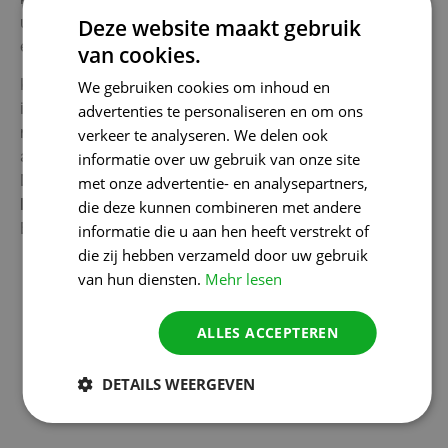
und Ihrem Unternehmen die Möglichkeit geben, zu
Deze website maakt gebruik
expandieren und zu wachsen.
van cookies.
Kurz gesagt,
Linkbuilding
ist eine strategische Investition
We gebruiken cookies om inhoud en
in die Zukunft Ihres Unternehmens. Sie unterstützt nicht
advertenties te personaliseren en om ons
nur Ihr
SEO-Bemühungen
sondern trägt auch zur
verkeer te analyseren. We delen ook
allgemeinen
Ruf
und das Wachstum Ihres Unternehmens.
informatie over uw gebruik van onze site
Durch aktive Investitionen in
Linkbuilding
unter
met onze advertentie- en analysepartners,
Mechelen
legen Sie den Grundstein für langfristigen
die deze kunnen combineren met andere
Erfolg und nachhaltiges Wachstum.
informatie die u aan hen heeft verstrekt of
die zij hebben verzameld door uw gebruik
van hun diensten.
Mehr lesen
ALLES ACCEPTEREN
KONTAKT
DETAILS WEERGEVEN