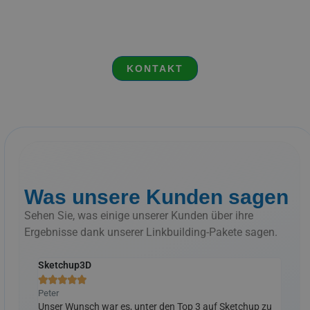
Was unsere Kunden sagen
Sehen Sie, was einige unserer Kunden über ihre
Ergebnisse dank unserer Linkbuilding-Pakete sagen.
Sketchup3D
Verw







Peter
John
Unser Wunsch war es, unter den Top 3 auf Sketchup zu
Wir 
nd das
sein. Dank ihrer Beratung und Hilfe in SEO in der Website,
sie 
sters in
aber vor allem dank ihrer Qualität Linkbuilding. Unsere
Link
Website wächst weiter. Die Domainrate wächst weiter.
posi
Unser Kundenstamm wächst weiter. Wir sind sehr
Äuße
zufrieden und können sie wirklich empfehlen.
KONTAKT