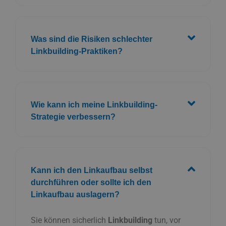
Strategie verbessern?
Kann ich den Linkaufbau selbst
durchführen oder sollte ich den
Linkaufbau auslagern?
Sie können sicherlich
Linkbuilding
tun, vor
allem wenn Sie ein kleines Budget haben. Die
Beauftragung eines Fachmanns oder einer
Agentur, d. h. das Outsourcing des
Linkaufbaus, kann Ihre Strategie jedoch
beschleunigen und verbessern, insbesondere
wenn Sie nicht die Zeit oder das Fachwissen
haben, um es selbst zu tun.