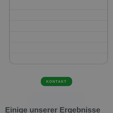
3. Größeres Vertrauen und mehr Autorität
4. Schnellere Indizierung
5. Wettbewerbsvorteil
6. Langzeitergebnisse
7. Verbesserte Beziehungen in Ihrer Nische
8. Mehr Bekanntheit und Markenbekanntheit
KONTAKT
Einige unserer Ergebnisse