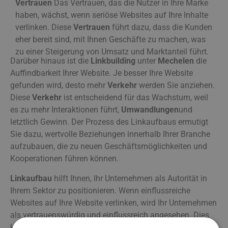
Vertrauen
Das Vertrauen, das die Nutzer in Ihre Marke
haben, wächst, wenn seriöse Websites auf Ihre Inhalte
verlinken. Diese
Vertrauen
führt dazu, dass die Kunden
eher bereit sind, mit Ihnen Geschäfte zu machen, was
zu einer Steigerung von Umsatz und Marktanteil führt.
Darüber hinaus ist die
Linkbuilding
unter
Mechelen
die
Auffindbarkeit Ihrer Website. Je besser Ihre Website
gefunden wird, desto mehr
Verkehr
werden Sie anziehen.
Diese
Verkehr
ist entscheidend für das Wachstum, weil
es zu mehr Interaktionen führt,
Umwandlungen
und
letztlich Gewinn. Der Prozess des Linkaufbaus ermutigt
Sie dazu, wertvolle Beziehungen innerhalb Ihrer Branche
aufzubauen, die zu neuen Geschäftsmöglichkeiten und
Kooperationen führen können.
Linkaufbau
hilft Ihnen, Ihr Unternehmen als Autorität in
Ihrem Sektor zu positionieren. Wenn einflussreiche
Websites auf Ihre Website verlinken, wird Ihr Unternehmen
als vertrauenswürdig und einflussreich angesehen. Dies
kann Türen zu neuen Märkten und Zielgruppen öffnen