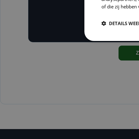
of die zij hebbe
DETAILS WE
Z