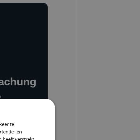
achung
n
fgrund
 vor,
 von
keer te
tentie- en
 heeft verstrekt