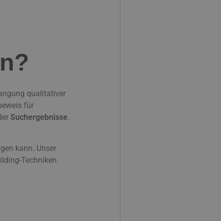
en?
langung qualitativer
beweis für
der
Suchergebnisse
.
agen kann. Unser
uilding-Techniken