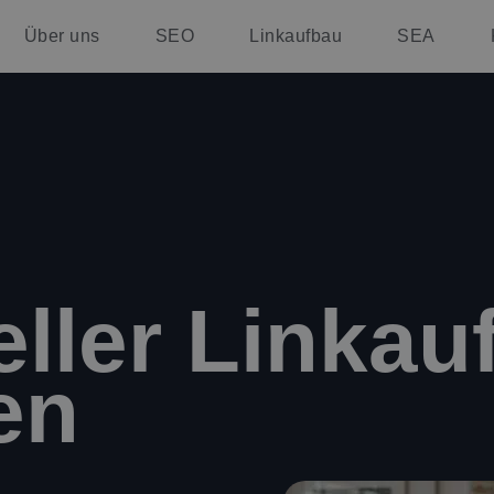
Über uns
SEO
Linkaufbau
SEA
eller Linkau
en