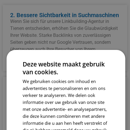
2. Bessere Sichtbarkeit in Suchmaschinen
Wenn Sie sich für unsere Linkbuilding-Agentur in
Tienen entscheiden, erhöhen Sie die Glaubwürdigkeit
Ihrer Website. Starke Backlinks von zuverlässigen
Seiten geben nicht nur Google Vertrauen, sondern
überzeugen auch Ihre Besucher von Ihrem
professionellen Ruf.
Deze website maakt gebruik
van cookies.
We gebruiken cookies om inhoud en
3. Erhöhte Glaubwürdigkeit
advertenties te personaliseren en om ons
Wenn Sie sich für unsere Linkbuilding-Agentur in
verkeer te analyseren. We delen ook
Tienen entscheiden, erhöhen Sie die Glaubwürdigkeit
informatie over uw gebruik van onze site
Ihrer Website. Starke Backlinks von zuverlässigen
met onze advertentie- en analysepartners,
Seiten geben nicht nur Google Vertrauen, sondern
die deze kunnen combineren met andere
überzeugen auch Ihre Besucher von Ihrem
informatie die u aan hen heeft verstrekt of
professionellen Ruf.
die zij hebben verzameld door uw gebruik