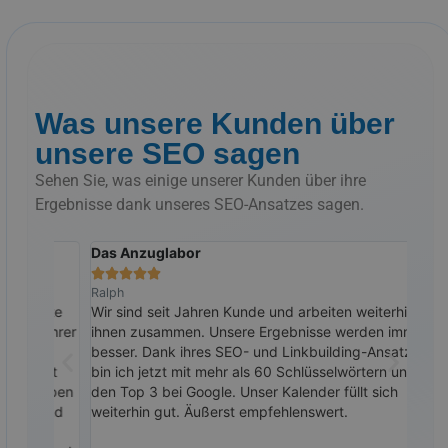
Was unsere Kunden über
unsere SEO sagen
Sehen Sie, was einige unserer Kunden über ihre
Ergebnisse dank unseres SEO-Ansatzes sagen.
Das Anzuglabor
Doc







Ralph
Tim
site
Wir sind seit Jahren Kunde und arbeiten weiterhin mit
Als 
 ihrer
ihnen zusammen. Unsere Ergebnisse werden immer
rank
besser. Dank ihres SEO- und Linkbuilding-Ansatzes
Aufg
weit
bin ich jetzt mit mehr als 60 Schlüsselwörtern unter
wir 
 haben
den Top 3 bei Google. Unser Kalender füllt sich
Such
 und
weiterhin gut. Äußerst empfehlenswert.
natü
Mona