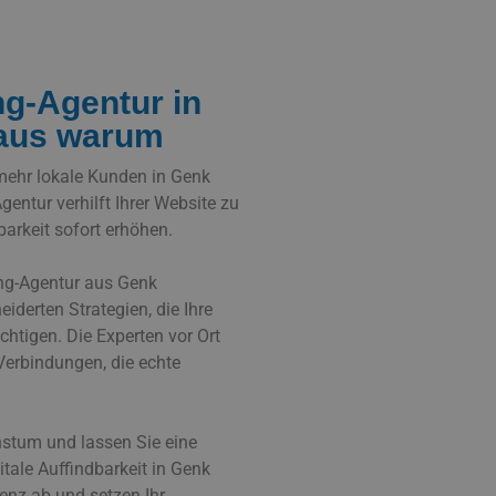
ng-Agentur in
raus warum
mehr lokale Kunden in Genk
gentur verhilft Ihrer Website zu
tbarkeit sofort erhöhen.
ing-Agentur aus Genk
iderten Strategien, die Ihre
htigen. Die Experten vor Ort
Verbindungen, die echte
hstum und lassen Sie eine
itale Auffindbarkeit in Genk
renz ab und setzen Ihr