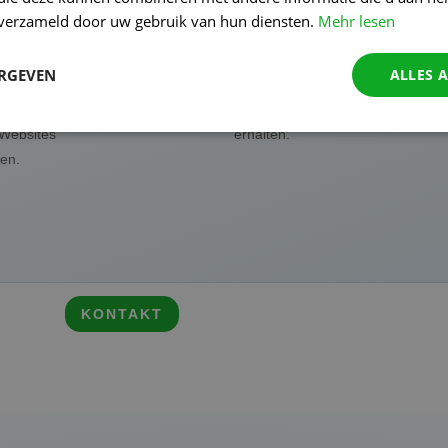
n verzameld door uw gebruik van hun diensten.
Mehr lesen
lage der
Wir sprechen relevante
ckeln wir
Websites und Blogs an,
ERGEVEN
ALLES 
gie, um
um wertvolle und
 von
relevante Backlinks zu
Websites
erhalten.
ten.
KONTAKT