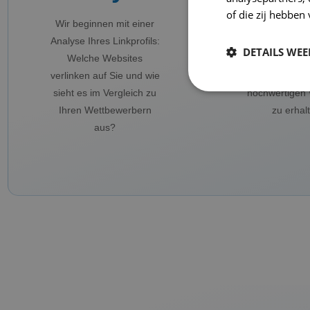
of die zij hebbe
Wir beginnen mit einer
Auf der Grund
Analyse Ihres Linkprofils:
Analyse entwi
DETAILS WE
Welche Websites
eine Strate
verlinken auf Sie und wie
Backlinks
sieht es im Vergleich zu
hochwertigen 
Ihren Wettbewerbern
zu erhal
aus?