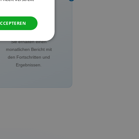
Wir überwachen Ihr
Linkprofil kontinuierlich
ACCEPTEREN
und passen unsere
Strategie bei Bedarf an.
Sie erhalten einen
monatlichen Bericht mit
den Fortschritten und
Ergebnissen.