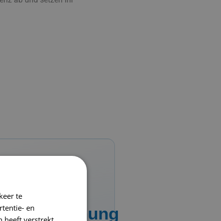
keer te
tentie- en
Überwachung
 heeft verstrekt