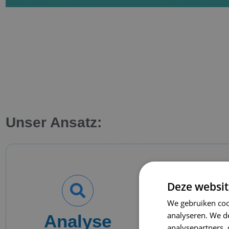
Unser Ansatz:
Deze websit
We gebruiken coo
analyseren. We de
Analyse
Strat
analysepartners,