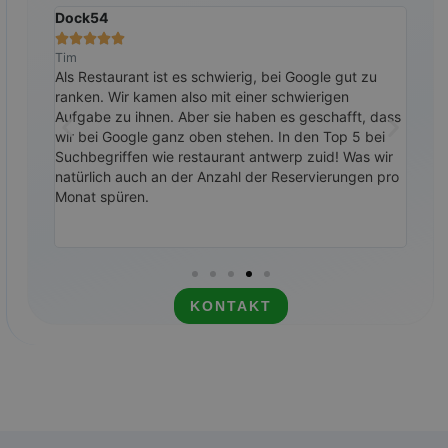
Saferoads
Köst







Steven
Cati
 zu
Als anerkannter Renditemomentanbieter war es
Wir 
wichtig, eine sehr gute Online-Präsenz zu haben.
zufr
, dass
Dank Website-SEO-Maßnahmen und hochwertigem
Mitt
 bei
Linkaufbau schneidet unsere Website sehr gut ab
Top 
s wir
und steigt in den Suchergebnissen weiter an.
Mögl
en pro
verb
empf
KONTAKT