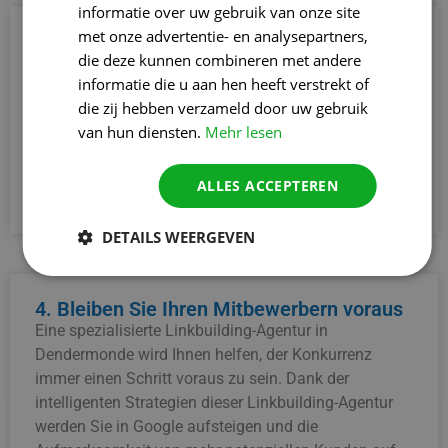
informatie over uw gebruik van onze site
met onze advertentie- en analysepartners,
3. Stärkerer Online-Ruf
die deze kunnen combineren met andere
Eine professionelle Linkbuilding-AgenturLinkbuilding
informatie die u aan hen heeft verstrekt of
Bureau aus Dendermonde verhilft Ihrem Unternehmen
die zij hebben verzameld door uw gebruik
zu einem stärkeren Online-Image. Autoritäre Websites,
van hun diensten.
Mehr lesen
die auf Sie verweisen, erhöhen Ihre Glaubwürdigkeit
bei Google und Besuchern und sorgen für einen guten
Ruf in Ihrem Sektor.
ALLES ACCEPTEREN
DETAILS WEERGEVEN
4. Bleiben Sie Ihren Mitbewerbern voraus
Eine spezialisierte Linkbuilding-Agentur in
Dendermonde wird Ihnen helfen, der Konkurrenz
immer einen Schritt voraus zu sein. Dank der
intelligenten Strategien dieser Linkbuilding-Agentur
werden Sie in Google aufsteigen und die