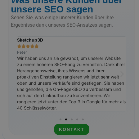
unsere SEO sagen
Sehen Sie, was einige unserer Kunden über ihre
Ergebnisse dank unseres SEO-Ansatzes sagen.
Sketchup3D
Das







Peter
Ralp
ehr
Wir haben uns an sie gewandt, um unserer Website
Wir 
fend.
zu einem höheren SEO-Rang zu verhelfen. Dank ihrer
ihne
in den
Herangehensweise, ihres Wissens und ihrer
bess
iche
proaktiven Einstellung rangieren wir jetzt sehr weit
bin 
oben und unsere Verkäufe sind gestiegen. Sie haben
den 
uns geholfen, die On-Page-SEO zu verbessern und
weit
sich auf den Linkaufbau zu konzentrieren. Wir
rangieren jetzt unter den Top 3 in Google für mehr als
40 Schlüsselwörter.
KONTAKT