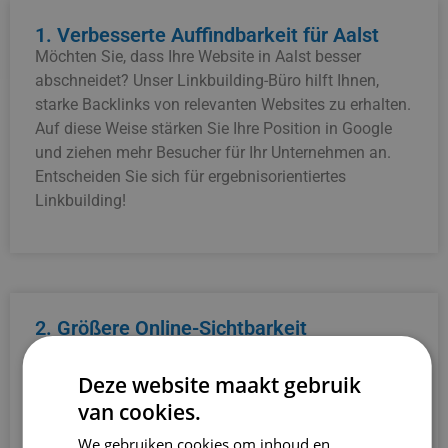
1. Verbesserte Auffindbarkeit für Aalst
Möchten Sie, dass Ihre Website in Aalst besser
abschneidet? Unser Linkbuilding-Büro hilft Ihnen,
starke Backlinks von relevanten Websites zu erhalten.
Auf diese Weise stärken Sie Ihre Position in Google
und ziehen mehr Besucher für Ihr Unternehmen an.
Entscheiden Sie sich für ergebnisorientiertes
Linkbuilding!
2. Größere Online-Sichtbarkeit
Eine spezialisierte Linkbuilding-AgenturLinkbuilding
Bureau von Aalst kann Ihren Online-Ruf stärken.
Deze website maakt gebruik
Durch hochwertige Verweise von vertrauenswürdigen
van cookies.
Websites wächst das Vertrauen in Ihre Marke, so dass
We gebruiken cookies om inhoud en
sowohl Suchmaschinen als auch Besucher Ihr