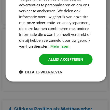
advertenties te personaliseren en om ons
Unternehmen als kompetent und vertrauenswürdig
verkeer te analyseren. We delen ook
ansehen.
informatie over uw gebruik van onze site
met onze advertentie- en analysepartners,
die deze kunnen combineren met andere
informatie die u aan hen heeft verstrekt of
3. Größere Glaubwürdigkeit im Internet
die zij hebben verzameld door uw gebruik
Eine spezialisierte Linkbuilding-AgenturLinkbuilding
van hun diensten.
Mehr lesen
Bureau von Aalst kann Ihren Online-Ruf stärken.
Durch hochwertige Verweise von vertrauenswürdigen
ALLES ACCEPTEREN
Websites wächst das Vertrauen in Ihre Marke, so dass
sowohl Suchmaschinen als auch Besucher Ihr
DETAILS WEERGEVEN
Unternehmen als kompetent und vertrauenswürdig
ansehen.
4. Stärkere Position als Wettbewerber