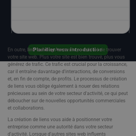
6. Résultats à long terme
7. Des relations renforcées dans votre niche
8. Plus d'exposition et de notoriété de la marque
En outre,
link building Anvers
la possibilité de trouver
Planifier mon introduction
votre site web. Plus votre site est bien trouvé, plus vous
générez de trafic. Ce trafic est crucial pour la croissance,
car il entraîne davantage d'interactions, de conversions
et, en fin de compte, de profits. Le processus de création
de liens vous oblige également à nouer des relations
précieuses au sein de votre secteur d'activité, ce qui peut
déboucher sur de nouvelles opportunités commerciales
et collaborations.
La création de liens vous aide à positionner votre
entreprise comme une autorité dans votre secteur
d'activité. Lorsque d'autres sites web influents