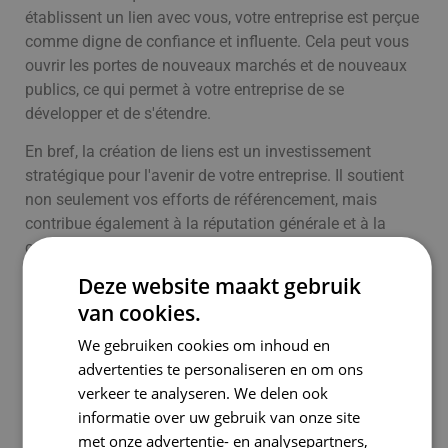
établissent un lien avec vous, votre entreprise est perçue
comme digne de confiance et influente. Cela peut vous
ouvrir les portes de nouveaux marchés et de nouveaux
publics, ce qui permet à votre entreprise de se
développer et de s'étendre.
En bref, la création de liens est un investissement
stratégique pour l'avenir de votre entreprise. Il soutient
non seulement vos efforts de référencement, mais
contribue également à la réputation générale et à la
croissance de votre entreprise. En investissant
activement dans le
link building Anvers
vous posez les
Deze website maakt gebruik
bases d'une réussite à long terme et d'une croissance
van cookies.
durable.
We gebruiken cookies om inhoud en
advertenties te personaliseren en om ons
Planifier mon introduction
verkeer te analyseren. We delen ook
informatie over uw gebruik van onze site
met onze advertentie- en analysepartners,