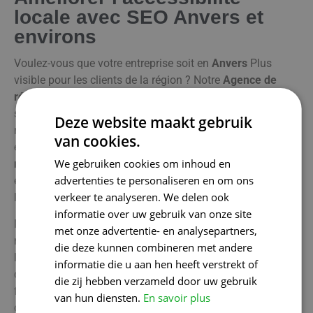
locale avec SEO Anvers et
environs
Voulez-vous que votre entreprise soit en
Anvers
Plus
visible pour les clients de la région ? Notre
Agence de
référencement
savoir que vous
local
trouvabilité
Cela
s'explique par le fait que de nombreux clients potentiels
Deze website maakt gebruik
recherchent des produits et des services dans leur
van cookies.
environnement immédiat. Avec notre
stratégies de
We gebruiken cookies om inhoud en
référencement local
nous veillons à ce que votre
advertenties te personaliseren en om ons
entreprise soit bien visible dans les résultats de recherche
verkeer te analyseren. We delen ook
locaux.
informatie over uw gebruik van onze site
Nous optimisons votre site web avec des mots-clés ciblés,
met onze advertentie- en analysepartners,
nous fournissons des listes sur les plateformes en ligne
die deze kunnen combineren met andere
locales pertinentes et nous maintenons votre profil
informatie die u aan hen heeft verstrekt of
d'entreprise Google afin qu'il soit toujours à jour. De cette
die zij hebben verzameld door uw gebruik
façon, nous nous assurons que votre entreprise se
van hun diensten.
En savoir plus
démarque et est facilement trouvée par les clients