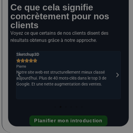
Ce que cela signifie
concrètement pour nos
clients
Voyez ce que certains de nos clients disent des
résultats obtenus grâce à notre approche.
Sketchup3D
Le S







Pierre
Ralp
 de 50
Notre site web est structurellement mieux classé
Croi
e. Ce
aujourd'hui. Plus de 40 mots-clés dans le top 3 de
60 p
n
Google. Et une nette augmentation des ventes.
l'av
Planifier mon introduction