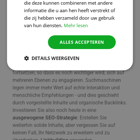
die deze kunnen combineren met andere
daher immer für
nachhaltiger, natürlicher
informatie die u aan hen heeft verstrekt of
Linkaufbau
die auf Relevanz, Authentizität und
die zij hebben verzameld door uw gebruik
gegenseitigen Nutzen setzen. So halten Sie das
van hun diensten.
Mehr lesen
SEO-Fundament Ihres Unternehmens stark - auch
auf lange Sicht.
ALLES ACCEPTEREN
Wie sieht die Zukunft aus?
Im Jahr 2025 werden sich die technologischen
DETAILS WEERGEVEN
Entwicklungen (z. B. KI in Suchmaschinen) weiter
fortsetzen, so dass es noch wichtiger wird, sich auf
mehreren Ebenen zu engagieren. Suchmaschinen
legen immer mehr Wert auf echte Interaktion und
menschliche Empfehlungen - und dies geschieht
durch vorgestellte Inhalte und organische Backlinks.
Investieren Sie also noch heute in eine
ausgewogene SEO-Strategie
: Erstellen Sie
weiterhin solide Inhalte, aber vergessen Sie auf
keinen Fall, Ihr Netzwerk zu erweitern und zu