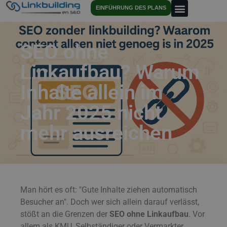
EINFÜHRUNG DES PLANS
SEO ohne
Linkaufbau? Warum
Inhalte allein im
Jahr 2025 nicht
mehr ausreichen
Man hört es oft: "Gute Inhalte ziehen automatisch
Besucher an". Doch wer sich allein darauf verlässt,
stößt an die Grenzen der
SEO ohne Linkaufbau
. Vor
allem als KMU, Selbständiger oder Vermarkter