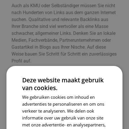
Auch als KMU oder Selbständiger müssen Sie nicht
nach Hunderten von Links aus dem ganzen Internet
suchen. Qualitative und relevante Backlinks aus
Ihrer Branche sind viel wertvoller als eine Masse
schwacher, allgemeiner Links. Denken Sie an lokale
Medien, Fachverbände, Partnerunternehmen oder
Gastartikel in Blogs aus Ihrer Nische. Auf diese
Weise bauen Sie Schritt für Schritt ein zuverlässiges
Profil auf.
Vorsicht vor fehlerhaften Praktiken
beim Linkaufbau
Deze website maakt gebruik
van cookies.
Mit der zunehmenden Konzentration auf SEO ohne
We gebruiken cookies om inhoud en
Linkbuilding-Illusionen versuchen einige Parteien,
advertenties te personaliseren en om ons
schnell viele Backlinks durch unehrliche Techniken
verkeer te analyseren. We delen ook
zu erhalten. Denken Sie an Linkfarmen oder
informatie over uw gebruik van onze site
minderwertige bezahlte Links. Google straft diese
met onze advertentie- en analysepartners,
Praktiken immer härter ab. Entscheiden Sie sich