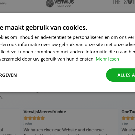
e maakt gebruik van cookies.
kies om inhoud en advertenties te personaliseren en om ons ver
len ook informatie over uw gebruik van onze site met onze adver
 die deze kunnen combineren met andere informatie die u aan hen
n verzameld door uw gebruik van hun diensten.
Mehr lesen
ERGEVEN
ALLES 
nden über unseren Ans
unden über ihre Ergebnisse dank
n.
VerwijsMeeresfrüchte
OneTa








John
Tim
uf
Wir hatten eine neue Website und eine neue
Wir sin