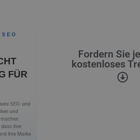
 SEO
Fordern Sie je
HT V
kostenloses Tr
 FÜR I
sere SEO- und
iken und
u machen.
 dass Ihre
und Ihre Marke