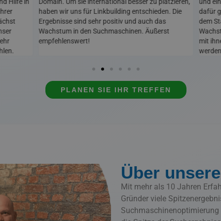
d Hilfe in
Domain. Um sie international besser zu platzieren,
und ei
ihrer
haben wir uns für Linkbuilding entschieden. Die
dafür g
ächst
Ergebnisse sind sehr positiv und auch das
dem St
nser
Wachstum in den Suchmaschinen. Äußerst
Wachst
ehr
empfehlenswert!
mit ih
hlen.
werden
PLANEN SIE IHR TREFFEN
Über unsere
Mit mehr als 10 Jahren Erfa
Gründer viele Spitzenergebniss
Suchmaschinenoptimierung 