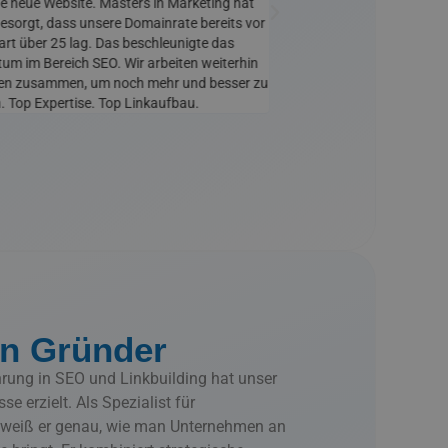
ne neue Website. Masters in Marketing hat
Deshalb war es wichtig, di
esorgt, dass unsere Domainrate bereits vor
unterstützen. Dank Masters
art über 25 lag. Das beschleunigte das
wir gute Ergebnisse und ha
um im Bereich SEO. Wir arbeiten weiterhin
Ihr Linkbuilding ist ausgez
nen zusammen, um noch mehr und besser zu
. Top Expertise. Top Linkaufbau.
n Gründer
hrung in SEO und Linkbuilding hat unser
e erzielt. Als Spezialist für
weiß er genau, wie man Unternehmen an