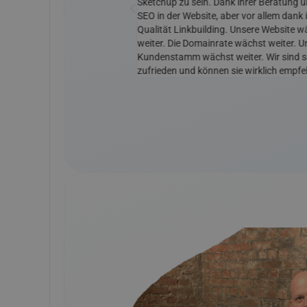
en wir viele neue Anfragen.
Sketchup zu sein. Dank ihrer Beratung un
es erstklassigen Linkbuildings
SEO in der Website, aber vor allem dank 
eting.
Qualität Linkbuilding. Unsere Website w
weiter. Die Domainrate wächst weiter. U
Kundenstamm wächst weiter. Wir sind s
zufrieden und können sie wirklich empfe